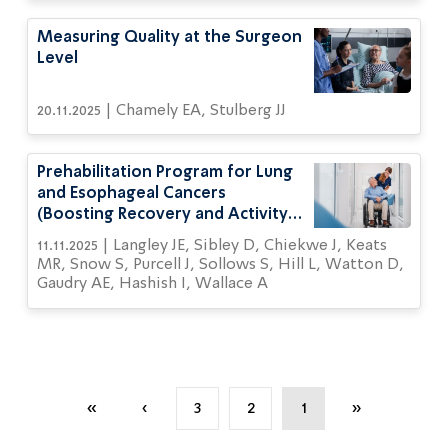
Measuring Quality at the Surgeon
Level
20.11.2025 | Chamely EA, Stulberg JJ
Prehabilitation Program for Lung
and Esophageal Cancers
(Boosting Recovery and Activity
Through Early Wellness): Protocol
11.11.2025 | Langley JE, Sibley D, Chiekwe J, Keats
for a Nonrandomized Trial
MR, Snow S, Purcell J, Sollows S, Hill L, Watton D,
Gaudry AE, Hashish I, Wallace A
»
›
3
2
1
«