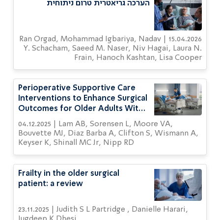
הערכה גריאטרית טרום ניתוחית
15.04.2026 | Ran Orgad, Mohammad Igbariya, Nadav
Y. Schacham, Saeed M. Naser, Niv Hagai, Laura N.
Frain, Hanoch Kashtan, Lisa Cooper
Perioperative Supportive Care
Interventions to Enhance Surgical
Outcomes for Older Adults With
Cancer: A Systematic Review
04.12.2025 | Lam AB, Sorensen L, Moore VA,
Bouvette MJ, Diaz Barba A, Clifton S, Wismann A,
Keyser K, Shinall MC Jr, Nipp RD
Frailty in the older surgical
patient: a review
23.11.2025 | Judith S L Partridge , Danielle Harari,
Jugdeep K Dhesi