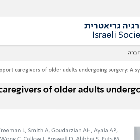
גיה גריאטרית
Israeli Soci
חברה
pport caregivers of older adults undergoing surgery: A s
caregivers of older adults underg
Freeman L, Smith A, Goudarzian AH, Ayala AP,
, Wong C, Callow J, Boswell D, Alibhai S, Puts M