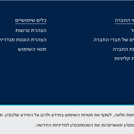
י החברה
כלים שימושיים
ר
הצהרת נגישות
ם של חברי החברה
הצהרת הוגנות מגדרית
ת החברה
תנאי השימוש
 קליניות
זה נועד להשכלה בלבד ואין לראות בו ייעוץ רפואי או משפטי. אין הר"י אחראית לתו
גרם. כל הזכויות על המידע באתר שייכות להסתדרות הרפואית בישראל.
מדיניות הפרטי
קיפות מלאה, לשקף את מטרות השימוש במידע ולהגן על המידע שלכם/ן. מ
תם/ן מאשרים/ות את הסכמתכם/ן למדיניות החדשה.