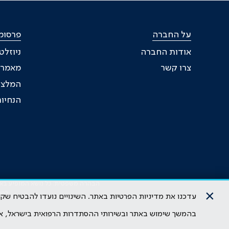
על החברה
פרסומ
אודות החברה
ניוזלט
צרו קשר
מאמרי
המלצו
הנחיות
הבהרה משפטית: כל נושא המופיע באתר 
×
להי
עדכנו את מדיניות הפרטיות באתר. השינויים נועדו להבטיח ש
בהמשך שימוש באתר ובשירותי ההסתדרות הרפואית בישראל, א